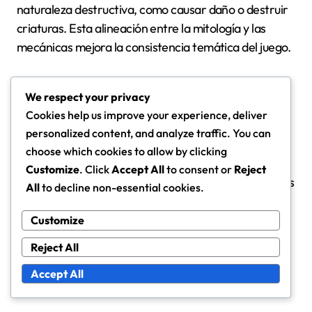
naturaleza destructiva, como causar daño o destruir
criaturas. Esta alineación entre la mitología y las
mecánicas mejora la consistencia temática del juego.
Los jugadores también pueden encontrar mecánicas
We respect your privacy
impulsadas por la mitología que requieren
Cookies help us improve your experience, deliver
pensamiento estratégico, como habilidades que se
personalized content, and analyze traffic. You can
activan en función de condiciones específicas
choose which cookies to allow by clicking
relacionadas con la historia. Esto añade capas de
Customize
. Click
Accept All
to consent or
Reject
profundidad a la jugabilidad, animando a los jugadores
All
to decline non-essential cookies.
a involucrarse activamente con la narrativa.
Customize
Reject All
Accept All