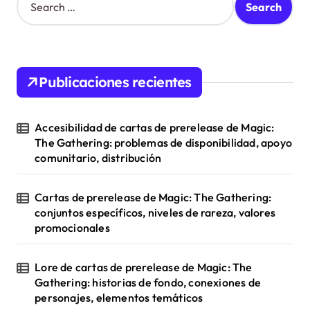
e
a
r
c
h
Publicaciones recientes
f
o
r
Accesibilidad de cartas de prerelease de Magic:
:
The Gathering: problemas de disponibilidad, apoyo
comunitario, distribución
Cartas de prerelease de Magic: The Gathering:
conjuntos específicos, niveles de rareza, valores
promocionales
Lore de cartas de prerelease de Magic: The
Gathering: historias de fondo, conexiones de
personajes, elementos temáticos