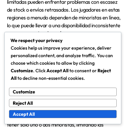
limitadas pueden enfrentar problemas con escasez
de stock o envíos retrasados. Los jugadores en estas
regiones a menudo dependen de minoristas en línea,
lo que puede llevar a una disponibilidad inconsistente
y mayores costos de envío.
We respect your privacy
Cookies help us improve your experience, deliver
Tendencias regionales en la
personalized content, and analyze traffic. You can
disponibilidad de cartas de
choose which cookies to allow by clicking
prerelease
Customize
. Click
Accept All
to consent or
Reject
Las tendencias de disponibilidad muestran que las
All
to decline non-essential cookies.
áreas urbanas tienden a tener mejor acceso a las
Customize
cartas de prerelease que las ubicaciones rurales. Los
centros urbanos suelen albergar múltiples tiendas de
Reject All
juegos, aumentando la competencia y la
Accept All
disponibilidad. En contraste, las áreas rurales pueden
tener solo uno o dos minoristas, limitando las