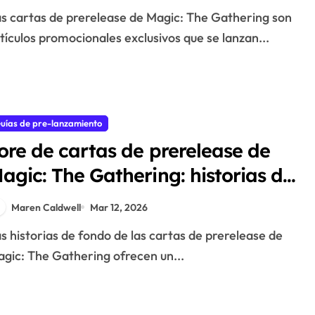
alores promocionales
tículos promocionales exclusivos que se lanzan...
uías de pre-lanzamiento
ore de cartas de prerelease de
agic: The Gathering: historias de
ondo, conexiones de personajes,
Maren Caldwell
Mar 12, 2026
lementos temáticos
gic: The Gathering ofrecen un...