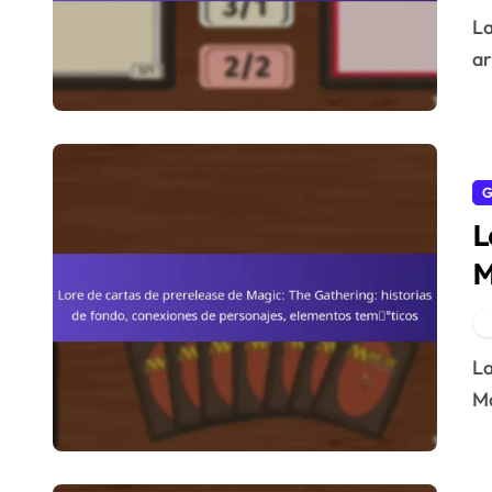
v
Las cartas de prerelease de Magic: The Gathering son
ar
G
L
M
f
e
Las historias de fondo de las cartas de prerelease de
Ma