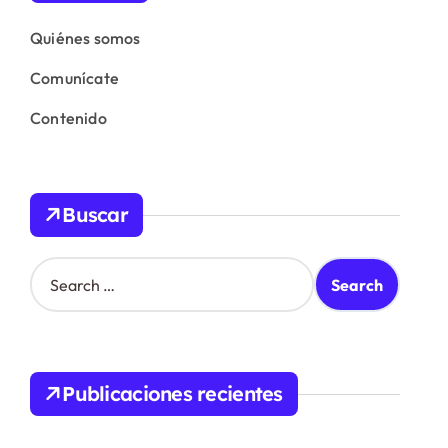
Quiénes somos
Comunícate
Contenido
Buscar
S
e
a
r
c
h
Publicaciones recientes
f
o
r