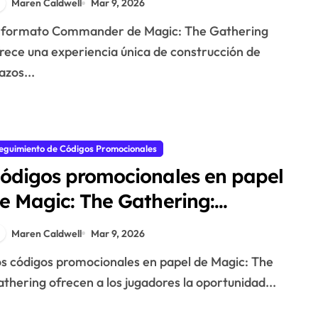
Maren Caldwell
Mar 9, 2026
onsejos de Juego
rece una experiencia única de construcción de
zos...
eguimiento de Códigos Promocionales
ódigos promocionales en papel
e Magic: The Gathering:
isponibilidad, fechas de
Maren Caldwell
Mar 9, 2026
aducidad, tipos de cartas
thering ofrecen a los jugadores la oportunidad...