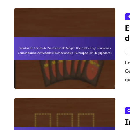
H
E
d
R
A
Los eventos de cartas prerelease de Magic: The
P
Ga
qu
G
I