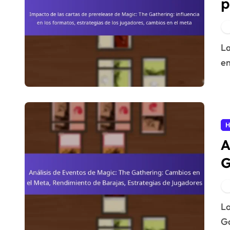
p
G
f
Las cartas de prerelease desempeñan un papel crucial
j
en
H
A
G
R
E
Los cambios actuales en el meta de Magic: The
Ga