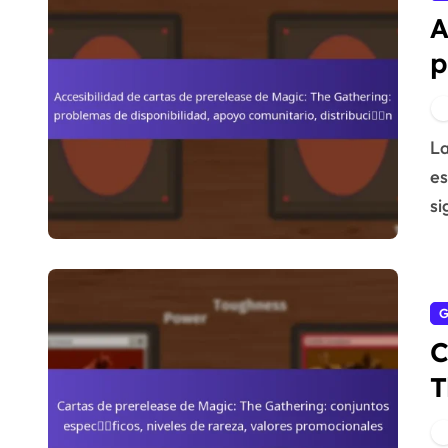
A
p
G
d
Las cartas de prerelease de Magic: The Gathering
c
es
si
G
C
T
e