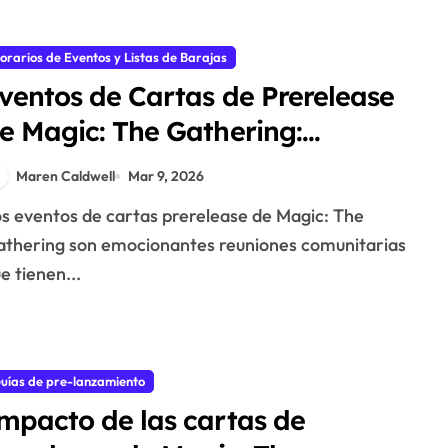
orarios de Eventos y Listas de Barajas
ventos de Cartas de Prerelease
e Magic: The Gathering:
euniones Comunitarias,
Maren Caldwell
Mar 9, 2026
ctividades Promocionales,
articipación de Jugadores
thering son emocionantes reuniones comunitarias
e tienen...
uías de pre-lanzamiento
mpacto de las cartas de