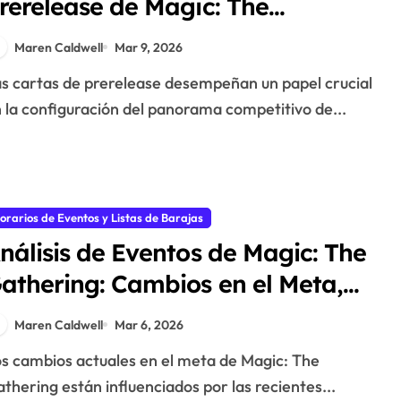
rerelease de Magic: The
athering: influencia en los
Maren Caldwell
Mar 9, 2026
ormatos, estrategias de los
ugadores, cambios en el meta
 la configuración del panorama competitivo de...
orarios de Eventos y Listas de Barajas
nálisis de Eventos de Magic: The
athering: Cambios en el Meta,
endimiento de Barajas,
Maren Caldwell
Mar 6, 2026
strategias de Jugadores
thering están influenciados por las recientes...