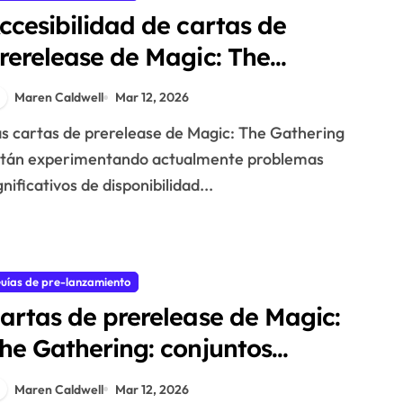
ccesibilidad de cartas de
rerelease de Magic: The
athering: problemas de
Maren Caldwell
Mar 12, 2026
isponibilidad, apoyo
omunitario, distribución
tán experimentando actualmente problemas
gnificativos de disponibilidad...
uías de pre-lanzamiento
artas de prerelease de Magic:
he Gathering: conjuntos
specíficos, niveles de rareza,
Maren Caldwell
Mar 12, 2026