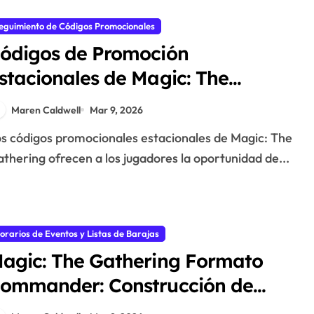
eguimiento de Códigos Promocionales
ódigos de Promoción
stacionales de Magic: The
athering: Eventos Festivos,
Maren Caldwell
Mar 9, 2026
fertas por Tiempo Limitado,
articipación de Jugadores
thering ofrecen a los jugadores la oportunidad de...
orarios de Eventos y Listas de Barajas
agic: The Gathering Formato
ommander: Construcción de
azos, Comandantes Populares,