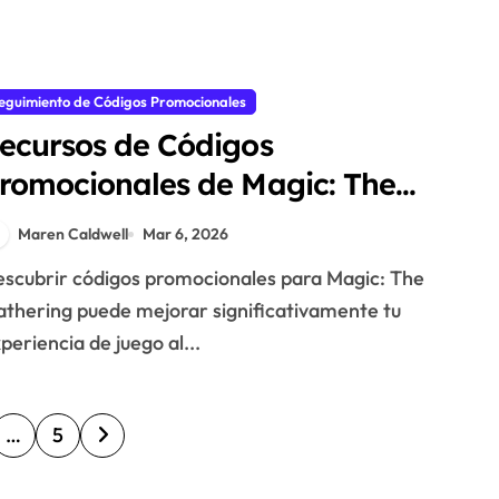
eguimiento de Códigos Promocionales
ecursos de Códigos
romocionales de Magic: The
athering: Sitios Web, Foros,
Maren Caldwell
Mar 6, 2026
erramientas Comunitarias
thering puede mejorar significativamente tu
periencia de juego al...
…
5