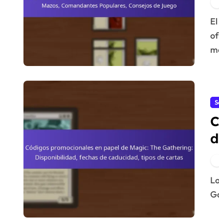
C
El formato Commander de Magic: The Gathering
of
ma
S
C
d
D
c
Los códigos promocionales en papel de Magic: The
Ga