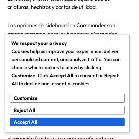
criaturas, hechizos y cartas de utilidad.
Las opciones de sideboard en Commander son
menos comunes, pero los jugadores aún pueden
considerar cartas que se pueden intercambiar
We respect your privacy
durante el juego casual. Conocer las estrategias de
Cookies help us improve your experience, deliver
tus oponentes puede ayudarte a prepararte para
personalized content, and analyze traffic. You can
emparejamientos específicos, mejorando tus
choose which cookies to allow by clicking
posibilidades de éxito en entornos competitivos.
Customize
. Click
Accept All
to consent or
Reject
All
to decline non-essential cookies.
Consideraciones para Draft y sellado
Customize
En los formatos de Draft y Sellado, la capacidad de
Reject All
adaptarse a las cartas disponibles es clave. Los
jugadores deben priorizar la calidad de las cartas y la
Accept All
sinergia al seleccionar sus mazos. Los hechizos de
eliminación fuertes y las criaturas eficientes a